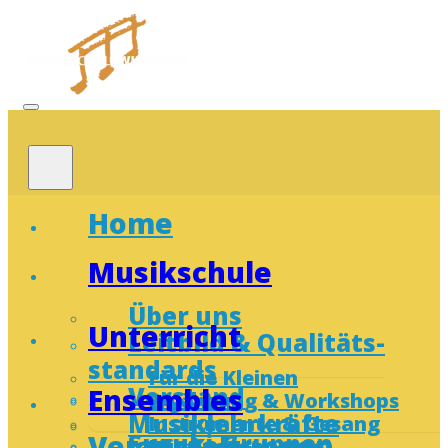
Home
Musikschule
Über uns
Unterricht
Leitbild & Qualitäts­
standards
Für die Kleinen
Vorstand
Ensembles
Ergänzung & Workshops
Musiklehrkräfte
Instrumente & Gesang
Veranstaltungen
Suzuki-Gruppen
Mietinstrumente