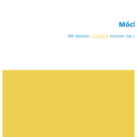
Möch
Mit diesem
Formular
können Sie der