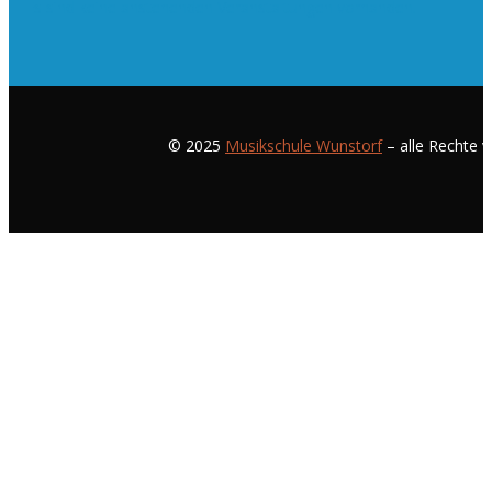
Es sind keine anstehenden Veranstaltungen vorhanden.
© 2025
Musikschule Wunstorf
– alle Rechte v