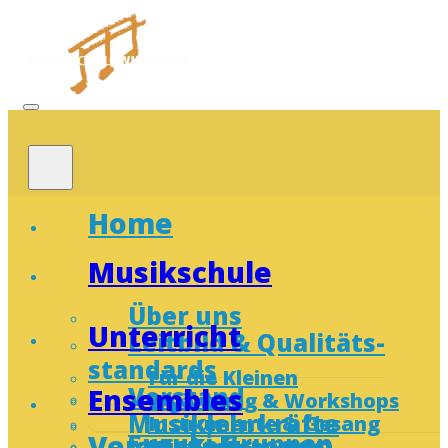
Home
Musikschule
Über uns
Unterricht
Leitbild & Qualitäts­
standards
Für die Kleinen
Vorstand
Ensembles
Ergänzung & Workshops
Musiklehrkräfte
Instrumente & Gesang
Veranstaltungen
Suzuki-Gruppen
Mietinstrumente