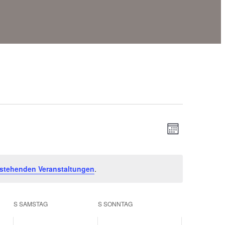
Ansic
Veran
Monat
Ansic
Navig
Navig
stehenden Veranstaltungen
.
S
SAMSTAG
S
SONNTAG