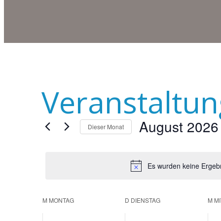
Veranstaltu
August 2026
Dieser Monat
Datum
wählen.
Es wurden keine Ergebn
M
MONTAG
D
DIENSTAG
M
M