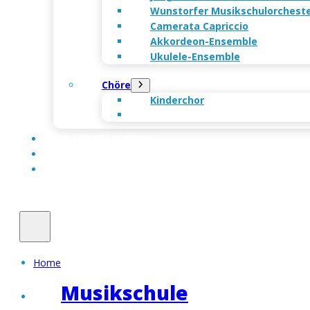
Wunstorfer Musikschul­orchest
Camerata Capriccio
Akkordeon-Ensemble
Ukulele-Ensemble
Chöre
Kinderchor
VERANSTALTUNGEN
FÖRDERER
KONTAKT
Home
Musikschule